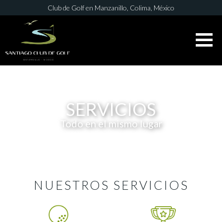
Club de Golf en Manzanillo, Colima, México
OFICINA
314 335 1907
ES
EN
\
SERVICIOS
Todo en el mismo lugar
NUESTROS SERVICIOS